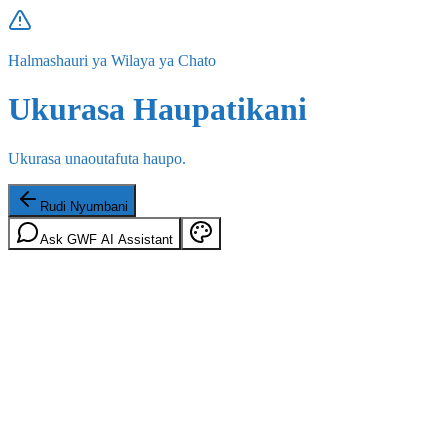
Halmashauri ya Wilaya ya Chato
Ukurasa Haupatikani
Ukurasa unaoutafuta haupo.
Rudi Nyumbani
Ask GWF AI Assistant